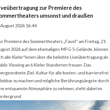
iveübertragung zur Premiere des
ommertheaters umsonst und draußen
. August 2026 16:44
ur Premiere des Sommertheaters „Faust“ am Freitag, 21.
ugust 2026 auf dem ehemaligen MFG-5-Gelände, können
ch alle Kieler*innen über die beliebte Liveübertragung als
blic Viewing an 6 Kieler Standorten freuen. Das
ergeordnete Ziel, Kultur für alle kosten- und barrierefrei
rlebbar zu machen und mögliche Berührungsängste durch
ine entspannte Atmosphäre zu nehmen, steht dabei im
ordergrund