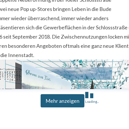
wei neue Pop up-Stores bringen Leben in die Bude
mmer wieder überraschend, immer wieder anders
äsentieren sich die Gewerbeflächen in der Schlossstraße 
 6 seit September 2018. Die Zwischennutzungen locken mi
hren besonderen Angeboten oftmals eine ganz neue Klient
 die Innenstadt.
Mehr anzeigen
Loading...