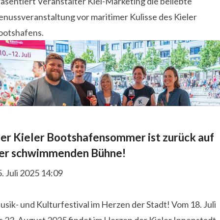
äsentiert Veranstalter Kiel-Marketing die beliebte
enussveranstaltung vor maritimer Kulisse des Kieler
ootshafens.
er Kieler Bootshafensommer ist zurück auf
er schwimmenden Bühne!
. Juli 2025 14:09
sik- und Kulturfestival im Herzen der Stadt! Vom 18. Juli