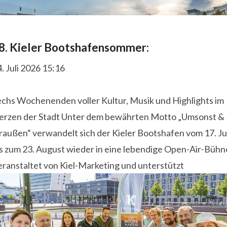
8. Kieler Bootshafensommer:
. Juli 2026 15:16
echs Wochenenden voller Kultur, Musik und Highlights im
erzen der Stadt Unter dem bewährten Motto „Umsonst &
außen“ verwandelt sich der Kieler Bootshafen vom 17. Jul
is zum 23. August wieder in eine lebendige Open-Air-Bühn
eranstaltet von Kiel-Marketing und unterstützt