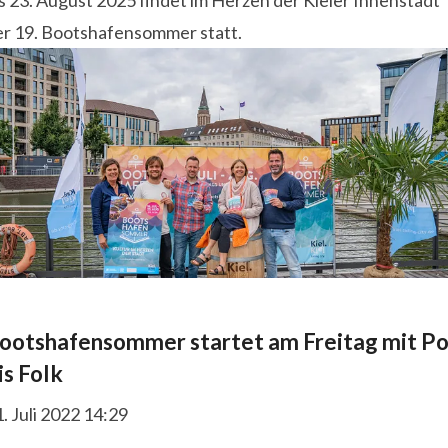
is 23. August 2025 findet im Herzen der Kieler Innenstadt
er 19. Bootshafensommer statt.
ootshafensommer startet am Freitag mit P
is Folk
. Juli 2022 14:29