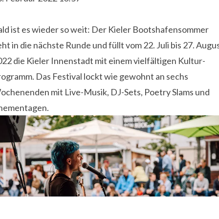
ald ist es wieder so weit: Der Kieler Bootshafensommer
ht in die nächste Runde und füllt vom 22. Juli bis 27. Augu
22 die Kieler Innenstadt mit einem vielfältigen Kultur-
rogramm. Das Festival lockt wie gewohnt an sechs
ochenenden mit Live-Musik, DJ-Sets, Poetry Slams und
hementagen.