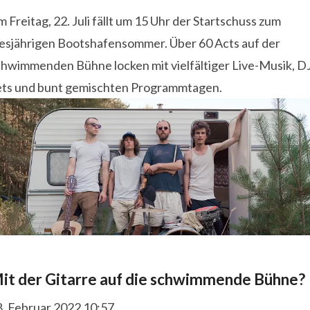
 Freitag, 22. Juli fällt um 15 Uhr der Startschuss zum
iesjährigen Bootshafensommer. Über 60 Acts auf der
chwimmenden Bühne locken mit vielfältiger Live-Musik, D
ets und bunt gemischten Programmtagen.
it der Gitarre auf die schwimmende Bühne?
8. Februar 2022 10:57