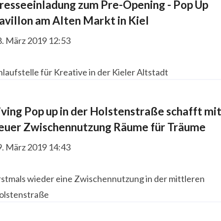
resseeinladung zum Pre-Opening - Pop Up
avillon am Alten Markt in Kiel
8. März 2019 12:53
laufstelle für Kreative in der Kieler Altstadt
iving Pop up in der Holstenstraße schafft mi
euer Zwischennutzung Räume für Träume
9. März 2019 14:43
rstmals wieder eine Zwischennutzung in der mittleren
olstenstraße