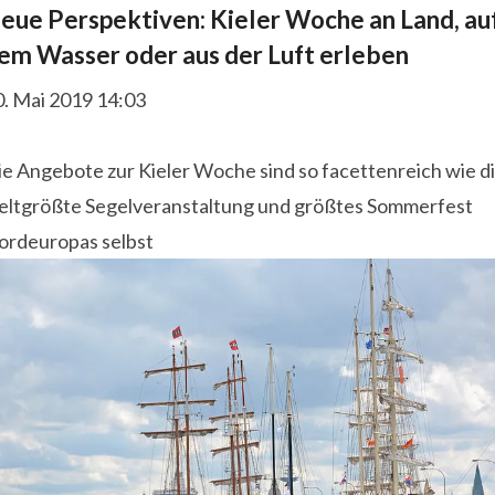
eue Perspektiven: Kieler Woche an Land, au
em Wasser oder aus der Luft erleben
0. Mai 2019 14:03
ie Angebote zur Kieler Woche sind so facettenreich wie d
eltgrößte Segelveranstaltung und größtes Sommerfest
ordeuropas selbst