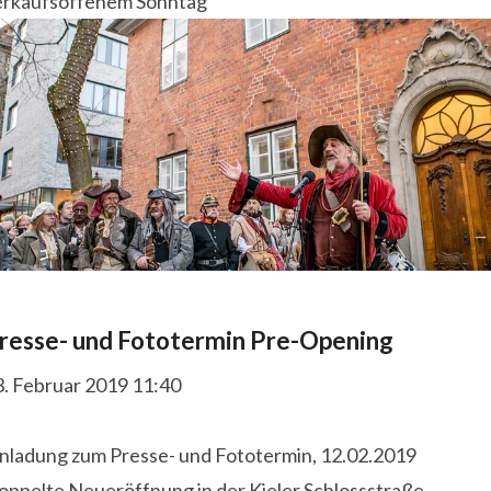
erkaufsoffenem Sonntag
resse- und Fototermin Pre-Opening
3. Februar 2019 11:40
inladung zum Presse- und Fototermin, 12.02.2019
oppelte Neueröffnung in der Kieler Schlossstraße