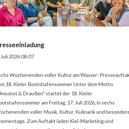
resseeinladung
 Juli 2026 08:07
echs Wochenenden voller Kultur am Wasser: Presseaufta
um 18. Kieler Bootshafensommer Unter dem Motto
Umsonst & Draußen“ startet der 18. Kieler
otshafensommer am Freitag, 17. Juli 2026, in sechs
ochenenden voller Musik, Kultur, Kulinarik und besonder
hementage. Zum Auftakt laden Kiel-Marketing und