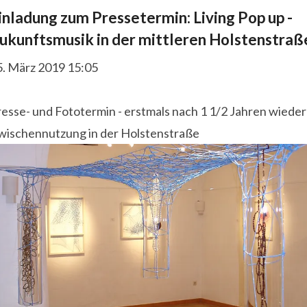
inladung zum Pressetermin: Living Pop up -
ukunftsmusik in der mittleren Holstenstraß
5. März 2019 15:05
esse- und Fototermin - erstmals nach 1 1/2 Jahren wieder
wischennutzung in der Holstenstraße