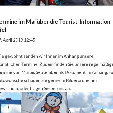
ermine im Mai über die Tourist-Information
iel
. April 2019 12:45
ie gewohnt senden wir Ihnen im Anhang unsere
onatlichen Termine. Zudem finden Sie unsere regelmäßig
ermine von Mai bis September als Dokument im Anhang.Fü
otowünsche schauen Sie gerne im Bilderordner im
ewsroom, oder fragen Sie bei uns an.