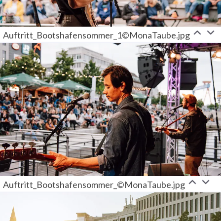
Auftritt_Bootshafensommer_1©MonaTaube.jpg
Auftritt_Bootshafensommer_©MonaTaube.jpg