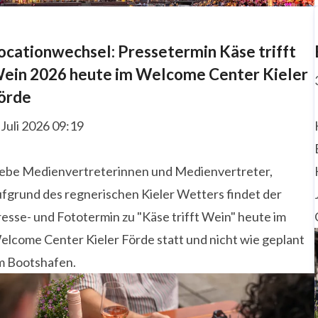
ocationwechsel: Pressetermin Käse trifft
ein 2026 heute im Welcome Center Kieler
örde
 Juli 2026 09:19
iebe Medienvertreterinnen und Medienvertreter,
ufgrund des regnerischen Kieler Wetters findet der
esse- und Fototermin zu "Käse trifft Wein" heute im
elcome Center Kieler Förde statt und nicht wie geplant
m Bootshafen.