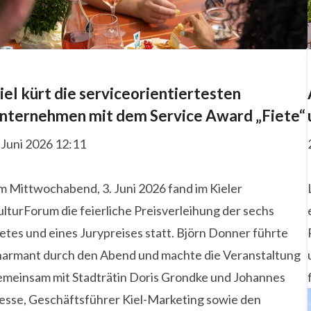
iel kürt die serviceorientiertesten
nternehmen mit dem Service Award „Fiete“
 Juni 2026 12:11
m Mittwochabend, 3. Juni 2026 fand im Kieler
lturForum die feierliche Preisverleihung der sechs
etes und eines Jurypreises statt. Björn Donner führte
harmant durch den Abend und machte die Veranstaltung
emeinsam mit Stadträtin Doris Grondke und Johannes
esse, Geschäftsführer Kiel-Marketing sowie den