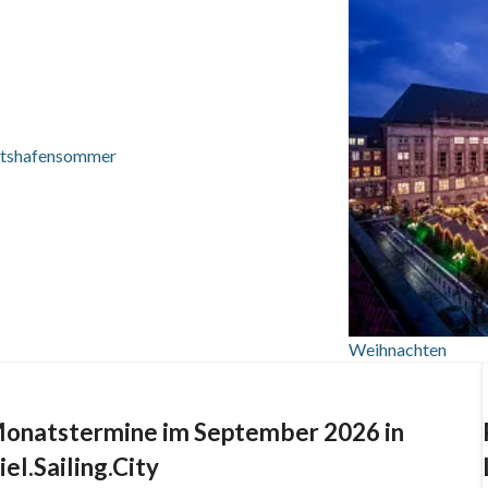
tshafensommer
Weihnachten
onatstermine im September 2026 in
iel.Sailing.City