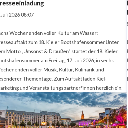
resseeinladung
 Juli 2026 08:07
echs Wochenenden voller Kultur am Wasser:
resseauftakt zum 18. Kieler Bootshafensommer Unter
em Motto „Umsonst & Draußen“ startet der 18. Kieler
otshafensommer am Freitag, 17. Juli 2026, in sechs
ochenenden voller Musik, Kultur, Kulinarik und
esonderer Thementage. Zum Auftakt laden Kiel-
arketing und Veranstaltungspartner*innen herzlich ein.