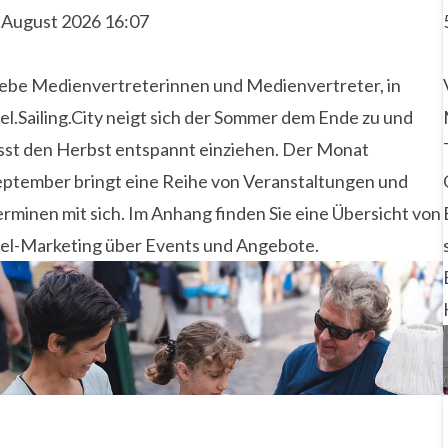
. August 2026 16:07
iebe Medienvertreterinnen und Medienvertreter, in
el.Sailing.City neigt sich der Sommer dem Ende zu und
ässt den Herbst entspannt einziehen. Der Monat
eptember bringt eine Reihe von Veranstaltungen und
rminen mit sich. Im Anhang finden Sie eine Übersicht von
iel-Marketing über Events und Angebote.