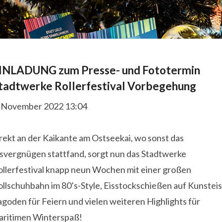
INLADUNG zum Presse- und Fototermin
tadtwerke Rollerfestival Vorbegehung
. November 2022 13:04
rekt an der Kaikante am Ostseekai, wo sonst das
isvergnügen stattfand, sorgt nun das Stadtwerke
ollerfestival knapp neun Wochen mit einer großen
llschuhbahn im 80’s-Style, Eisstockschießen auf Kunsteis
goden für Feiern und vielen weiteren Highlights für
aritimen Winterspaß!