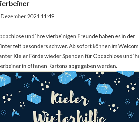
ierbeiner
. Dezember 2021 11:49
bdachlose und ihre vierbeinigen Freunde haben es in der
interzeit besonders schwer. Ab sofort können im Welcom
enter Kieler Förde wieder Spenden für Obdachlose und ih
ierbeiner in offenen Kartons abgegeben werden.