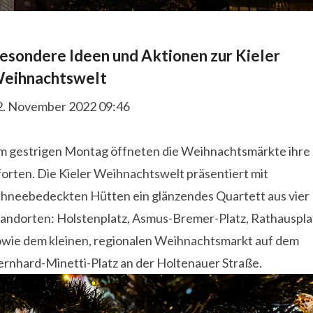
esondere Ideen und Aktionen zur Kieler
eihnachtswelt
2. November 2022 09:46
m gestrigen Montag öffneten die Weihnachtsmärkte ihre
orten. Die Kieler Weihnachtswelt präsentiert mit
chneebedeckten Hütten ein glänzendes Quartett aus vier
tandorten: Holstenplatz, Asmus-Bremer-Platz, Rathauspla
owie dem kleinen, regionalen Weihnachtsmarkt auf dem
ernhard-Minetti-Platz an der Holtenauer Straße.