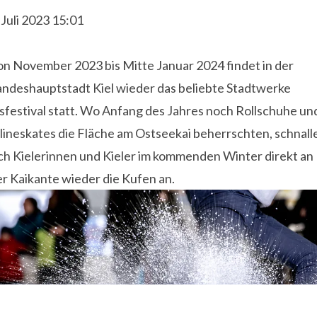
 Juli 2023 15:01
on November 2023 bis Mitte Januar 2024 findet in der
andeshauptstadt Kiel wieder das beliebte Stadtwerke
sfestival statt. Wo Anfang des Jahres noch Rollschuhe un
lineskates die Fläche am Ostseekai beherrschten, schnall
ich Kielerinnen und Kieler im kommenden Winter direkt an
r Kaikante wieder die Kufen an.