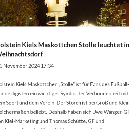
olstein Kiels Maskottchen Stolle leuchtet i
eihnachtsdorf
0. November 2024 17:34
lstein Kiels Maskottchen „Stolle“ ist für Fans des Fußball-
undesligisten ein wichtiges Symbol der Verbundenheit mit
m Sport und dem Verein. Der Storch ist bei Groß und Klei
leichermaßen beliebt. Deshalb haben sich Uwe Wanger, G
on Kiel-Marketing und Thomas Schütte, GF und