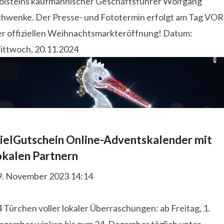
olsteins kaufmännischer Geschäftsführer Wolfgang
chwenke. Der Presse- und Fototermin erfolgt am Tag VOR
er offiziellen Weihnachtsmarkteröffnung! Datum:
ittwoch, 20.11.2024
ielGutschein Online-Adventskalender mit
okalen Partnern
9. November 2023 14:14
 Türchen voller lokaler Überraschungen: ab Freitag, 1.