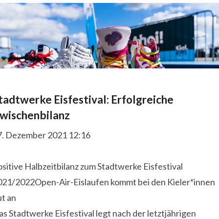
tadtwerke Eisfestival: Erfolgreiche
wischenbilanz
7. Dezember 2021 12:16
sitive Halbzeitbilanz zum Stadtwerke Eisfestival
021/2022Open-Air-Eislaufen kommt bei den Kieler*innen
ut an
s Stadtwerke Eisfestival legt nach der letztjährigen