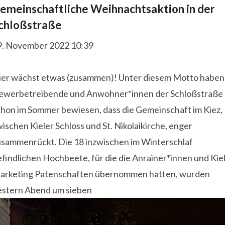
emeinschaftliche Weihnachtsaktion in der
chloßstraße
9. November 2022 10:39
ier wächst etwas (zusammen)! Unter diesem Motto haben
ewerbetreibende und Anwohner*innen der Schloßstraße
chon im Sommer bewiesen, dass die Gemeinschaft im Kiez,
ischen Kieler Schloss und St. Nikolaikirche, enger
usammenrückt. Die 18 inzwischen im Winterschlaf
findlichen Hochbeete, für die die Anrainer*innen und Kiel
arketing Patenschaften übernommen hatten, wurden
estern Abend um sieben