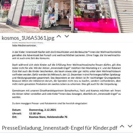
kosmos_1U6A5361.jpg
PresseEinladung_Innenstadt-Engel für Kinder.pdf