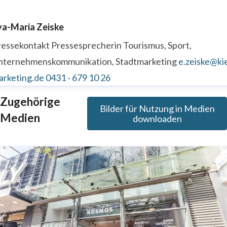
va-Maria Zeiske
ressekontakt
Pressesprecherin
Tourismus, Sport,
nternehmenskommunikation, Stadtmarketing
e.zeiske@kie
arketing.de
0431 - 679 10 26
Zugehörige
Bilder für Nutzung in Medien
Medien
downloaden