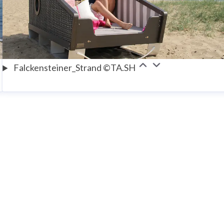
Falckensteiner_Strand ©TA.SH