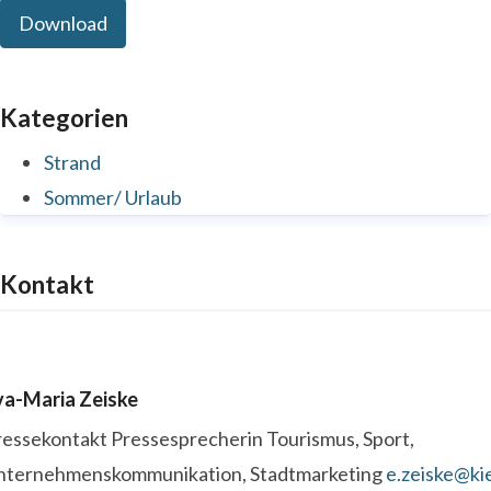
Download
Kategorien
Strand
Sommer/ Urlaub
Kontakt
va-Maria Zeiske
ressekontakt
Pressesprecherin
Tourismus, Sport,
nternehmenskommunikation, Stadtmarketing
e.zeiske@kie