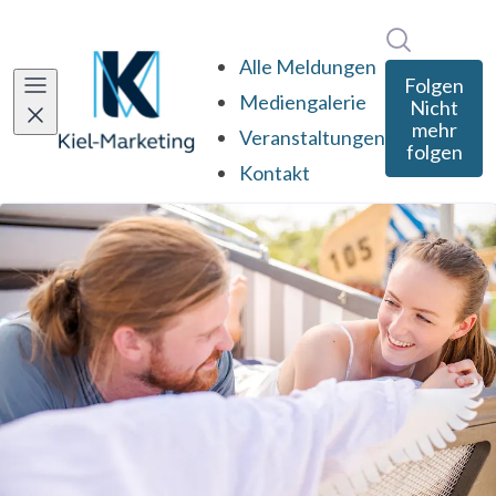
Im Newsro
Alle Meldungen
Folgen
Mediengalerie
Nicht
mehr
Veranstaltungen
folgen
Kontakt