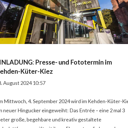
INLADUNG: Presse- und Fototermin im
ehden-Küter-Kiez
8. August 2024 10:57
m Mittwoch, 4. September 2024 wird im Kehden-Küter-Ki
n neuer Hingucker eingeweiht: Das Entrée – eine 2 mal 3
eter große, begehbare und kreativ gestaltete