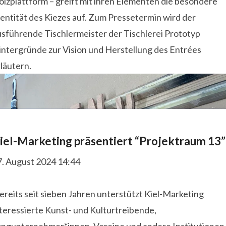
lzplattform – greift mit ihren Elementen die besondere
entität des Kiezes auf. Zum Pressetermin wird der
usführende Tischlermeister der Tischlerei Prototyp
intergründe zur Vision und Herstellung des Entrées
läutern.
iel-Marketing präsentiert “Projektraum 13”
7. August 2024 14:44
reits seit sieben Jahren unterstützt Kiel-Marketing
teressierte Kunst- und Kulturtreibende,