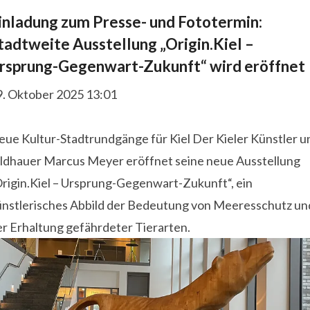
inladung zum Presse- und Fototermin:
tadtweite Ausstellung „Origin.Kiel –
rsprung-Gegenwart-Zukunft“ wird eröffnet
9. Oktober 2025 13:01
eue Kultur-Stadtrundgänge für Kiel Der Kieler Künstler u
ildhauer Marcus Meyer eröffnet seine neue Ausstellung
Origin.Kiel – Ursprung-Gegenwart-Zukunft“, ein
ünstlerisches Abbild der Bedeutung von Meeresschutz un
er Erhaltung gefährdeter Tierarten.