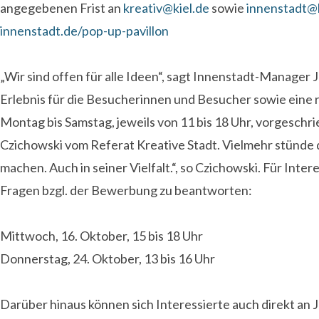
angegebenen Frist an
kreativ@kiel.de
sowie
innenstadt@k
innenstadt.de/pop-up-pavillon
„Wir sind offen für alle Ideen“, sagt Innenstadt-Manager 
Erlebnis für die Besucherinnen und Besucher sowie eine 
Montag bis Samstag, jeweils von 11 bis 18 Uhr, vorgeschr
Czichowski vom Referat Kreative Stadt. Vielmehr stünde d
machen. Auch in seiner Vielfalt.“, so Czichowski. Für Int
Fragen bzgl. der Bewerbung zu beantworten:
Mittwoch, 16. Oktober, 15 bis 18 Uhr
Donnerstag, 24. Oktober, 13 bis 16 Uhr
Darüber hinaus können sich Interessierte auch direkt an 