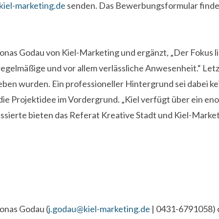
iel-marketing.de
senden. Das Bewerbungsformular finden
Jonas Godau von Kiel-Marketing und ergänzt, „Der Fokus li
regelmäßige und vor allem verlässliche Anwesenheit.“ Let
ieben wurden. Ein professioneller Hintergrund sei dabei k
ie Projektidee im Vordergrund. „Kiel verfügt über ein en
eressierte bieten das Referat Kreative Stadt und Kiel-Mar
Jonas Godau (
j.godau@kiel-marketing.de
| 0431-6791058) 