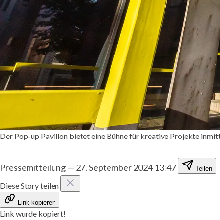
Der Pop-up Pavillon bietet eine Bühne für kreative Projekte inmitt
Pressemitteilung
—
27. September 2024 13:47
Teilen
Diese Story teilen
Link kopieren
Link wurde kopiert!