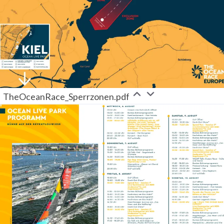
TheOceanRace_Sperrzonen.pdf