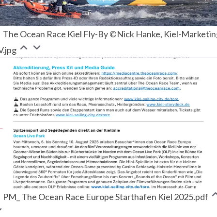
The Ocean Race Kiel Fly-By ©Nick Hanke, Kiel-Marketin
V.jpg
PM_ The Ocean Race Europe Starthafen Kiel 2025.pdf