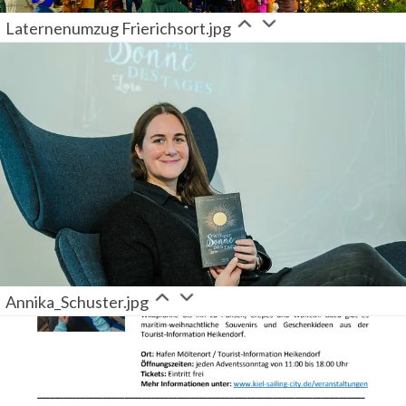
Laternenumzug Frierichsort.jpg
Annika_Schuster.jpg