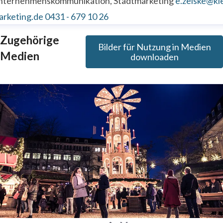
nternehmenskommunikation, Stadtmarketing
e.zeiske@kie
arketing.de
0431 - 679 10 26
Zugehörige
Bilder für Nutzung in Medien
Medien
downloaden