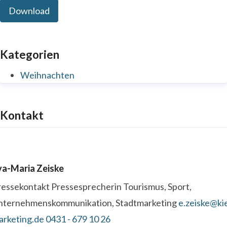
Download
Kategorien
Weihnachten
Kontakt
va-Maria Zeiske
ressekontakt
Pressesprecherin
Tourismus, Sport,
nternehmenskommunikation, Stadtmarketing
e.zeiske@kie
arketing.de
0431 - 679 10 26