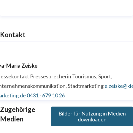
Kontakt
va-Maria Zeiske
ressekontakt
Pressesprecherin
Tourismus, Sport,
nternehmenskommunikation, Stadtmarketing
e.zeiske@kie
arketing.de
0431 - 679 10 26
Zugehörige
Bilder für Nutzung in Medien
Medien
downloaden