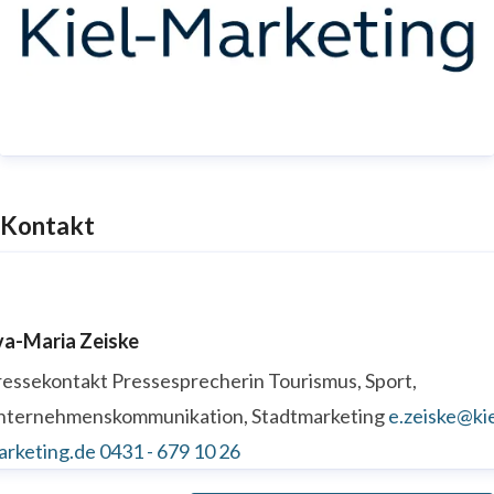
Kontakt
va-Maria Zeiske
ressekontakt
Pressesprecherin
Tourismus, Sport,
nternehmenskommunikation, Stadtmarketing
e.zeiske@kie
arketing.de
0431 - 679 10 26