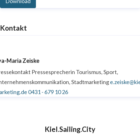
Download
Kontakt
va-Maria Zeiske
ressekontakt
Pressesprecherin
Tourismus, Sport,
nternehmenskommunikation, Stadtmarketing
e.zeiske@kie
arketing.de
0431 - 679 10 26
Kiel.Sailing.City