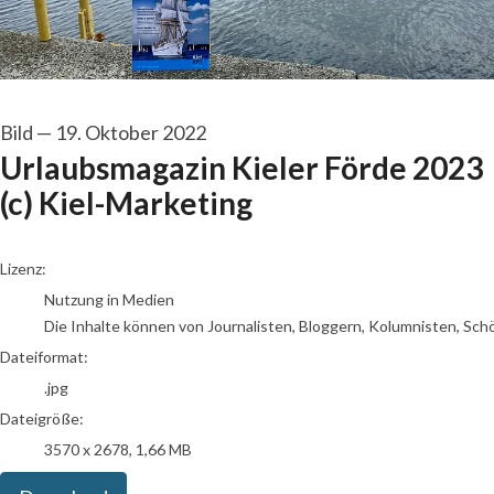
Bild
—
19. Oktober 2022
Urlaubsmagazin Kieler Förde 2023
(c) Kiel-Marketing
go to media item
Lizenz:
Nutzung in Medien
Die Inhalte können von Journalisten, Bloggern, Kolumnisten, Sch
Dateiformat:
.jpg
Dateigröße:
3570 x 2678, 1,66 MB