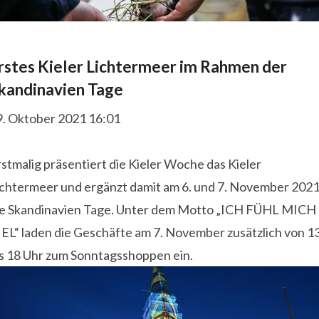
rstes Kieler Lichtermeer im Rahmen der
kandinavien Tage
9. Oktober 2021 16:01
stmalig präsentiert die Kieler Woche das Kieler
ichtermeer und ergänzt damit am 6. und 7. November 202
ie Skandinavien Tage. Unter dem Motto „ICH FÜHL MICH
IEL“ laden die Geschäfte am 7. November zusätzlich von 1
is 18 Uhr zum Sonntagsshoppen ein.