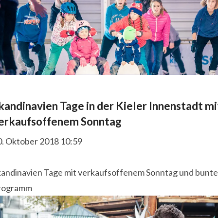
kandinavien Tage in der Kieler Innenstadt mi
erkaufsoffenem Sonntag
0. Oktober 2018 10:59
kandinavien Tage mit verkaufsoffenem Sonntag und bunt
rogramm