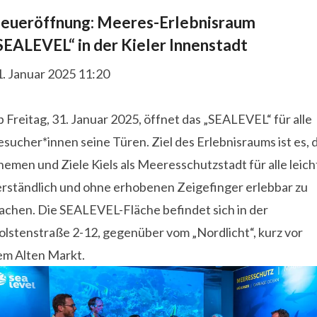
eueröffnung: Meeres-Erlebnisraum
SEALEVEL“ in der Kieler Innenstadt
1. Januar 2025 11:20
 Freitag, 31. Januar 2025, öffnet das „SEALEVEL“ für alle
sucher*innen seine Türen. Ziel des Erlebnisraums ist es, 
emen und Ziele Kiels als Meeresschutzstadt für alle leich
erständlich und ohne erhobenen Zeigefinger erlebbar zu
achen. Die SEALEVEL-Fläche befindet sich in der
olstenstraße 2-12, gegenüber vom „Nordlicht“, kurz vor
em Alten Markt.