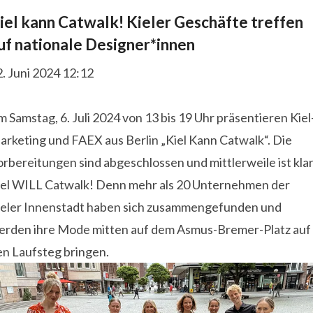
iel kann Catwalk! Kieler Geschäfte treffen
uf nationale Designer*innen
. Juni 2024 12:12
 Samstag, 6. Juli 2024 von 13 bis 19 Uhr präsentieren Kiel
arketing und FAEX aus Berlin „Kiel Kann Catwalk“. Die
rbereitungen sind abgeschlossen und mittlerweile ist klar
iel WILL Catwalk! Denn mehr als 20 Unternehmen der
ieler Innenstadt haben sich zusammengefunden und
erden ihre Mode mitten auf dem Asmus-Bremer-Platz auf
en Laufsteg bringen.