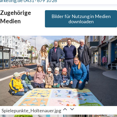
arketing.de
0431 - 679 10 26
Zugehörige
Bilder für Nutzung in Medien
Medien
downloaden
Spielepunkte_Holtenauer.jpg