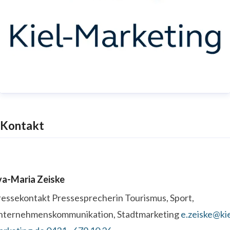
Kontakt
va-Maria Zeiske
ressekontakt
Pressesprecherin
Tourismus, Sport,
nternehmenskommunikation, Stadtmarketing
e.zeiske@kie