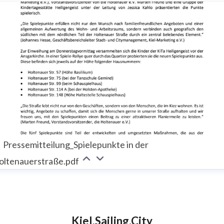
Pressemitteilung_Spielepunkte in der
oltenauerstraße.pdf
Kiel.Sailing.City