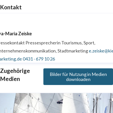
Kontakt
va-Maria Zeiske
ressekontakt
Pressesprecherin
Tourismus, Sport,
nternehmenskommunikation, Stadtmarketing
e.zeiske@kie
arketing.de
0431 - 679 10 26
Zugehörige
Bilder für Nutzung in Medien
Medien
downloaden