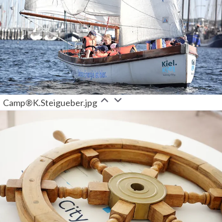
Camp®K.Steigueber.jpg