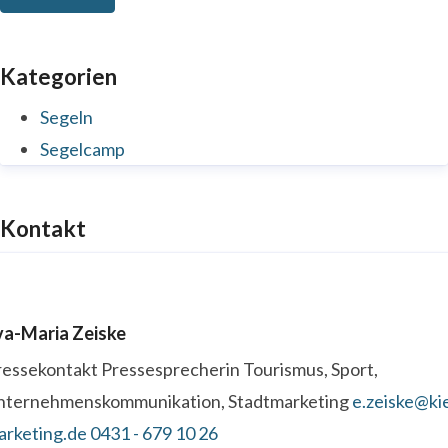
Kategorien
Segeln
Segelcamp
Kontakt
va-Maria Zeiske
ressekontakt
Pressesprecherin
Tourismus, Sport,
nternehmenskommunikation, Stadtmarketing
e.zeiske@kie
arketing.de
0431 - 679 10 26