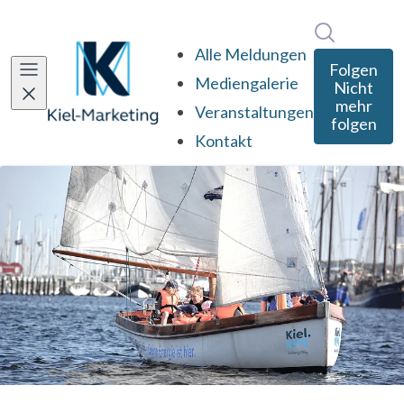
Im Newsro
Alle Meldungen
Folgen
Mediengalerie
Nicht
mehr
Veranstaltungen
folgen
Kontakt