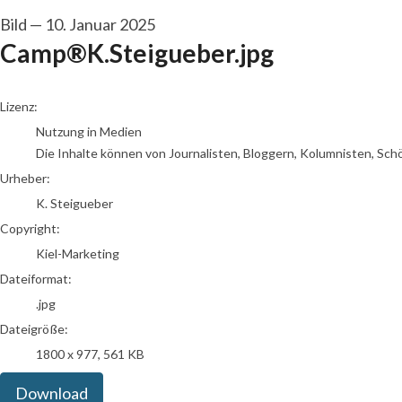
Bild
—
10. Januar 2025
Camp®K.Steigueber.jpg
K. Steigueber
Lizenz:
Nutzung in Medien
Die Inhalte können von Journalisten, Bloggern, Kolumnisten, Sch
Urheber:
K. Steigueber
Copyright:
Kiel-Marketing
Dateiformat:
.jpg
Dateigröße:
1800 x 977, 561 KB
Download