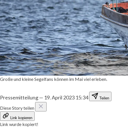
Große und kleine Segelfans können im Mai viel erleben.
Pressemitteilung
—
19. April 2023 15:34
Teilen
Diese Story teilen
Link kopieren
Link wurde kopiert!