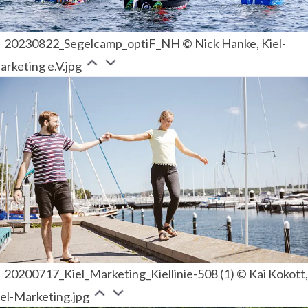
20230822_Segelcamp_optiF_NH © Nick Hanke, Kiel-
rketing e.V.jpg
20200717_Kiel_Marketing_Kiellinie-508 (1) © Kai Kokott
iel-Marketing.jpg