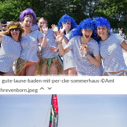
gute-laune-baden-mit-per-cke-sommerhaus-©Amt
chrevenborn.jpeg