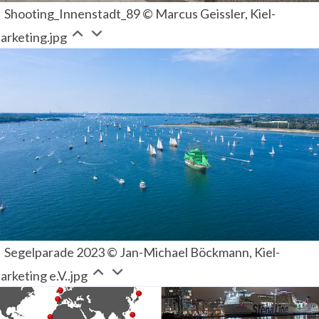
Shooting_Innenstadt_89 © Marcus Geissler, Kiel-
arketing.jpg
Segelparade 2023 © Jan-Michael Böckmann, Kiel-
rketing e.V..jpg