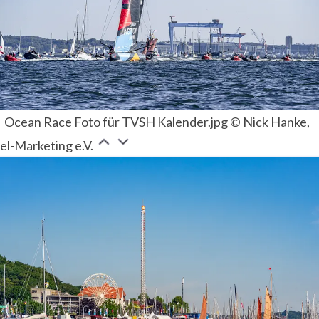
Ocean Race Foto für TVSH Kalender.jpg © Nick Hanke,
el-Marketing e.V.