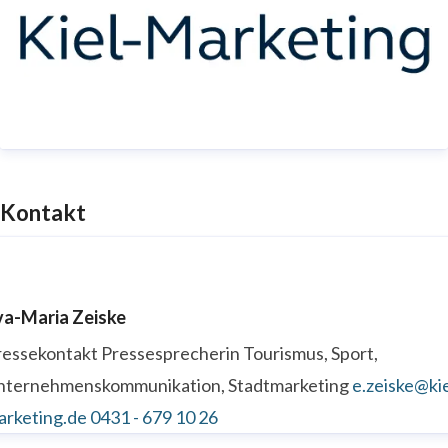
Kontakt
va-Maria Zeiske
ressekontakt
Pressesprecherin
Tourismus, Sport,
nternehmenskommunikation, Stadtmarketing
e.zeiske@kie
arketing.de
0431 - 679 10 26