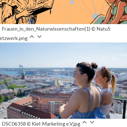
Frauen_in_den_Naturwissenschaften(1) © NatuS
etzwerk.png
DSC06358 © Kiel-Marketing e.V.jpg