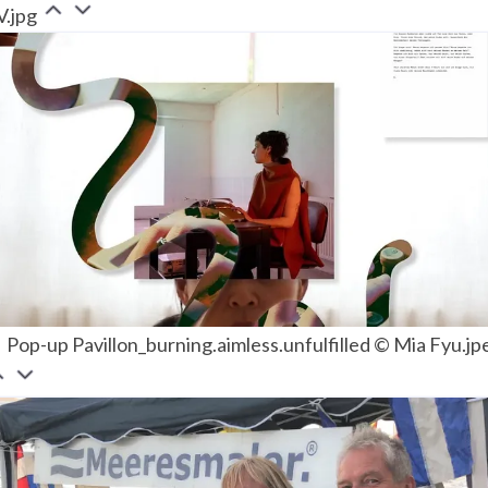
V.jpg
Pop-up Pavillon_burning.aimless.unfulfilled © Mia Fyu.jp