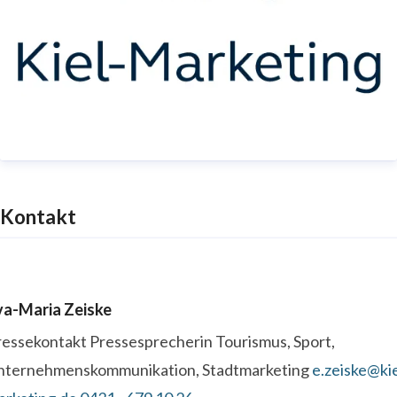
Kontakt
va-Maria Zeiske
ressekontakt
Pressesprecherin
Tourismus, Sport,
nternehmenskommunikation, Stadtmarketing
e.zeiske@kie