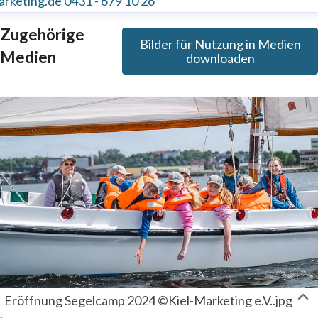
arketing.de
0431 - 679 10 26
Zugehörige
Bilder für Nutzung in Medien
Medien
downloaden
Eröffnung Segelcamp 2024 ©Kiel-Marketing e.V..jpg