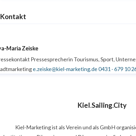
Kontakt
va-Maria Zeiske
ressekontakt
Pressesprecherin
Tourismus, Sport, Unter
tadtmarketing
e.zeiske@kiel-marketing.de
0431 - 679 10 2
Kiel.Sailing.City
Kiel-Marketing ist als Verein und als GmbH organis