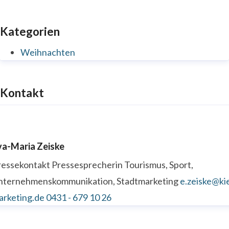
Kategorien
Weihnachten
Kontakt
va-Maria Zeiske
ressekontakt
Pressesprecherin
Tourismus, Sport,
nternehmenskommunikation, Stadtmarketing
e.zeiske@kie
arketing.de
0431 - 679 10 26