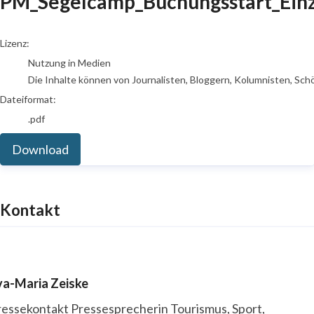
PM_Segelcamp_Buchungsstart_Ein
go to media item
Lizenz:
Nutzung in Medien
Die Inhalte können von Journalisten, Bloggern, Kolumnisten, Sch
Dateiformat:
.pdf
Download
Kontakt
va-Maria Zeiske
ressekontakt
Pressesprecherin
Tourismus, Sport,