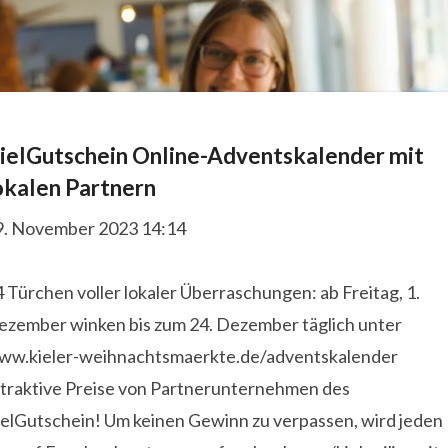
ielGutschein Online-Adventskalender mit
okalen Partnern
9. November 2023 14:14
 Türchen voller lokaler Überraschungen: ab Freitag, 1.
ezember winken bis zum 24. Dezember täglich unter
ww.kieler-weihnachtsmaerkte.de/adventskalender
ttraktive Preise von Partnerunternehmen des
ielGutschein! Um keinen Gewinn zu verpassen, wird jeden