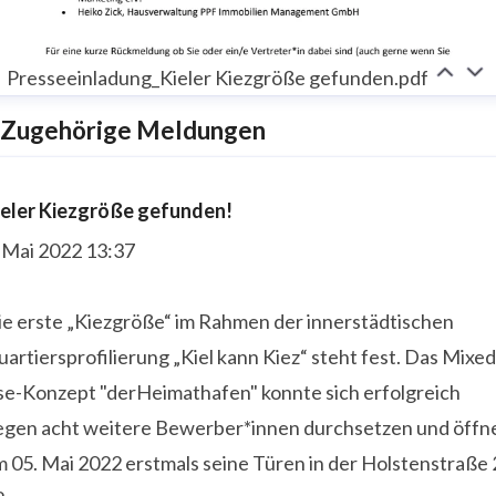
Presseeinladung_Kieler Kiezgröße gefunden.pdf
Zugehörige Meldungen
ieler Kiezgröße gefunden!
. Mai 2022 13:37
ie erste „Kiezgröße“ im Rahmen der innerstädtischen
artiersprofilierung „Kiel kann Kiez“ steht fest. Das Mixed
se-Konzept "derHeimathafen" konnte sich erfolgreich
egen acht weitere Bewerber*innen durchsetzen und öffn
 05. Mai 2022 erstmals seine Türen in der Holstenstraße 