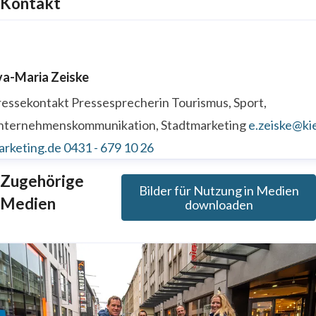
Kontakt
va-Maria Zeiske
ressekontakt
Pressesprecherin
Tourismus, Sport,
nternehmenskommunikation, Stadtmarketing
e.zeiske@kie
arketing.de
0431 - 679 10 26
Zugehörige
Bilder für Nutzung in Medien
Medien
downloaden