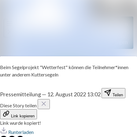
Im Newsro
Alle Meldungen
Folgen
Mediengalerie
Nicht
mehr
Veranstaltungen
folgen
Kontakt
Beim Segelprojekt "Wetterfest" können die Teilnehmer*innen
unter anderem Kuttersegeln
Pressemitteilung
—
12. August 2022 13:02
Teilen
Diese Story teilen
Link kopieren
Link wurde kopiert!
Runterladen