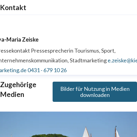
Kontakt
va-Maria Zeiske
ressekontakt
Pressesprecherin
Tourismus, Sport,
nternehmenskommunikation, Stadtmarketing
e.zeiske@kie
arketing.de
0431 - 679 10 26
Zugehörige
Bilder für Nutzung in Medien
Medien
downloaden