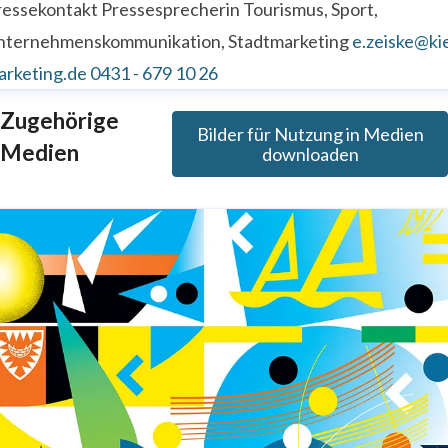
ressekontakt
Pressesprecherin
Tourismus, Sport,
nternehmenskommunikation, Stadtmarketing
e.zeiske@kie
arketing.de
0431 - 679 10 26
Zugehörige
Bilder für Nutzung in Medien
Medien
downloaden