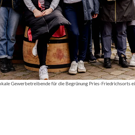
okale Gewerbetreibende für die Begrünung Pries-Friedrichsorts ei