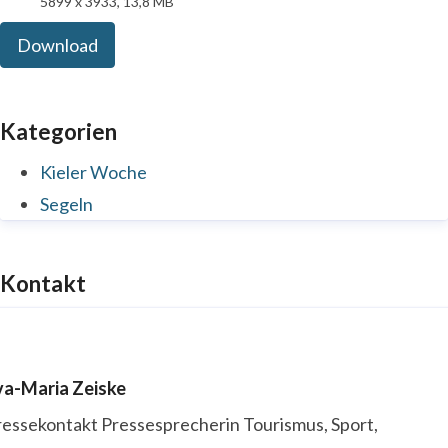
5899 x 3933, 13,8 MB
Download
Kategorien
Kieler Woche
Segeln
Kontakt
va-Maria Zeiske
ressekontakt
Pressesprecherin
Tourismus, Sport,