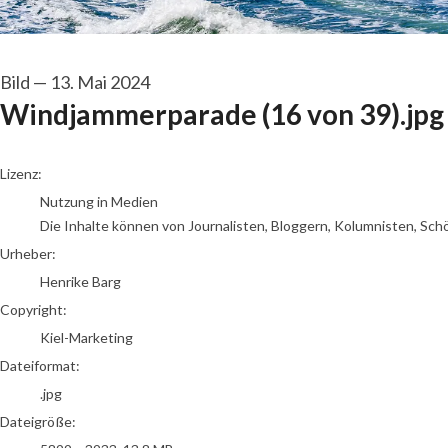
Bild
—
13. Mai 2024
Windjammerparade (16 von 39).jpg
Henrike Barg
Lizenz:
Nutzung in Medien
Die Inhalte können von Journalisten, Bloggern, Kolumnisten, Sch
Urheber:
Henrike Barg
Copyright:
Kiel-Marketing
Dateiformat:
.jpg
Dateigröße: