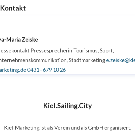
Kontakt
va-Maria Zeiske
ressekontakt
Pressesprecherin
Tourismus, Sport,
nternehmenskommunikation, Stadtmarketing
e.zeiske@kie
arketing.de
0431 - 679 10 26
Kiel.Sailing.City
Kiel-Marketing ist als Verein und als GmbH organisiert.