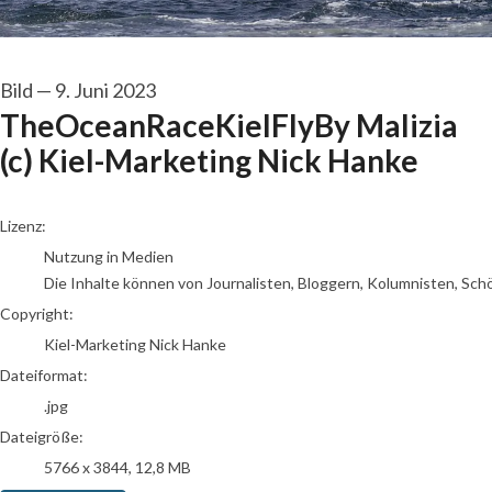
Bild
—
9. Juni 2023
TheOceanRaceKielFlyBy Malizia
(c) Kiel-Marketing Nick Hanke
go to media item
Lizenz:
Nutzung in Medien
Die Inhalte können von Journalisten, Bloggern, Kolumnisten, Sch
Copyright:
Kiel-Marketing Nick Hanke
Dateiformat:
.jpg
Dateigröße:
5766 x 3844, 12,8 MB