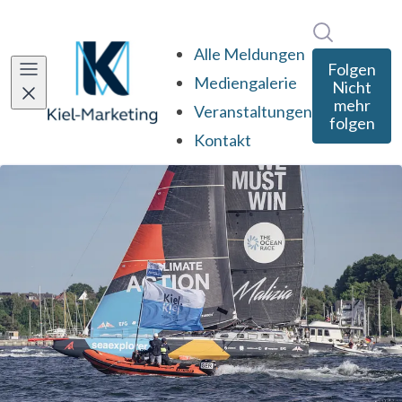
Im Newsro
Alle Meldungen
Folgen
Mediengalerie
Nicht
mehr
Veranstaltungen
folgen
Kontakt