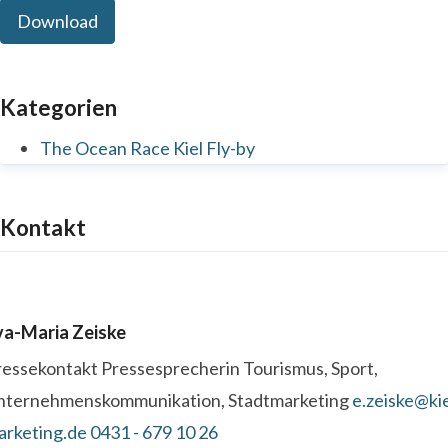
Download
Kategorien
The Ocean Race Kiel Fly-by
Kontakt
va-Maria Zeiske
ressekontakt
Pressesprecherin
Tourismus, Sport,
nternehmenskommunikation, Stadtmarketing
e.zeiske@kie
arketing.de
0431 - 679 10 26