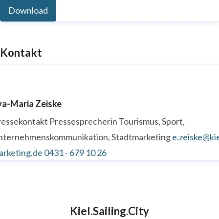
Download
Kontakt
va-Maria Zeiske
ressekontakt
Pressesprecherin
Tourismus, Sport,
nternehmenskommunikation, Stadtmarketing
e.zeiske@kie
arketing.de
0431 - 679 10 26
Kiel.Sailing.City