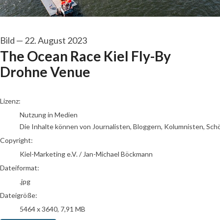
Bild
—
22. August 2023
The Ocean Race Kiel Fly-By
Drohne Venue
go to media item
Lizenz:
Nutzung in Medien
Die Inhalte können von Journalisten, Bloggern, Kolumnisten, Sch
Copyright:
Kiel-Marketing e.V. / Jan-Michael Böckmann
Dateiformat:
.jpg
Dateigröße:
5464 x 3640, 7,91 MB