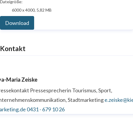
Dateigröße:
6000 x 4000, 5,82 MB
Download
Kontakt
va-Maria Zeiske
ressekontakt
Pressesprecherin
Tourismus, Sport,
nternehmenskommunikation, Stadtmarketing
e.zeiske@kie
arketing.de
0431 - 679 10 26