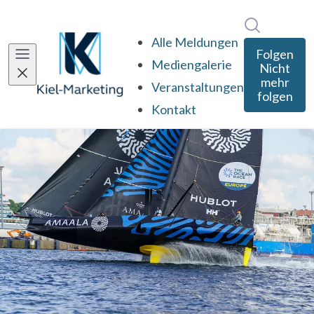
Im Newsro
Alle Meldungen
Folgen
Mediengalerie
Nicht
mehr
Veranstaltungen
folgen
Kontakt