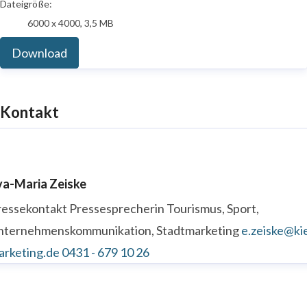
Dateigröße:
6000 x 4000, 3,5 MB
Download
Kontakt
va-Maria Zeiske
ressekontakt
Pressesprecherin
Tourismus, Sport,
nternehmenskommunikation, Stadtmarketing
e.zeiske@kie
arketing.de
0431 - 679 10 26