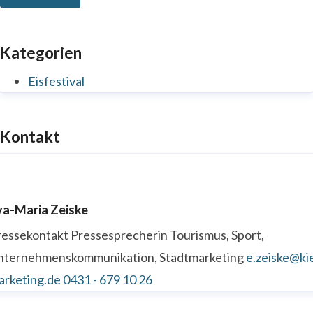
Kategorien
Eisfestival
Kontakt
va-Maria Zeiske
ressekontakt
Pressesprecherin
Tourismus, Sport,
nternehmenskommunikation, Stadtmarketing
e.zeiske@kie
arketing.de
0431 - 679 10 26