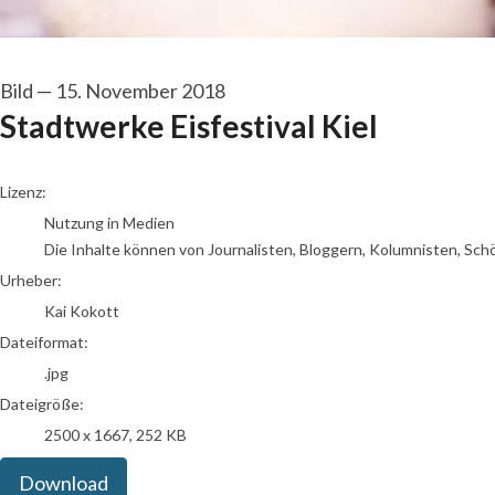
Bild
—
15. November 2018
Stadtwerke Eisfestival Kiel
Kai Kokott
Lizenz:
Nutzung in Medien
Die Inhalte können von Journalisten, Bloggern, Kolumnisten, Sch
Urheber:
Kai Kokott
Dateiformat:
.jpg
Dateigröße:
2500 x 1667, 252 KB
Download