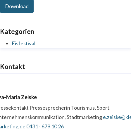
Download
Kategorien
Eisfestival
Kontakt
va-Maria Zeiske
ressekontakt
Pressesprecherin
Tourismus, Sport,
nternehmenskommunikation, Stadtmarketing
e.zeiske@kie
arketing.de
0431 - 679 10 26