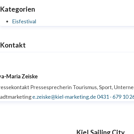
Kategorien
Eisfestival
Kontakt
va-Maria Zeiske
ressekontakt
Pressesprecherin
Tourismus, Sport, Unter
tadtmarketing
e.zeiske@kiel-marketing.de
0431 - 679 10 2
Kiel.Sailing.City