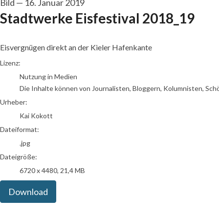
Bild
—
16. Januar 2019
Stadtwerke Eisfestival 2018_19
Eisvergnügen direkt an der Kieler Hafenkante
Kai Kokott
Lizenz:
Nutzung in Medien
Die Inhalte können von Journalisten, Bloggern, Kolumnisten, Sch
Urheber:
Kai Kokott
Dateiformat:
.jpg
Dateigröße:
6720 x 4480, 21,4 MB
Download