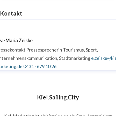
Kontakt
va-Maria Zeiske
ressekontakt
Pressesprecherin
Tourismus, Sport,
nternehmenskommunikation, Stadtmarketing
e.zeiske@kie
arketing.de
0431 - 679 10 26
Kiel.Sailing.City