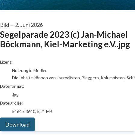
Bild
—
2. Juni 2026
Segelparade 2023 (c) Jan-Michael
Böckmann, Kiel-Marketing e.V..jpg
go to media item
Lizenz:
Nutzung in Medien
Die Inhalte können von Journalisten, Bloggern, Kolumnisten, Sch
Dateiformat:
.jpg
Dateigröße:
5464 x 3640, 5,21 MB
Download