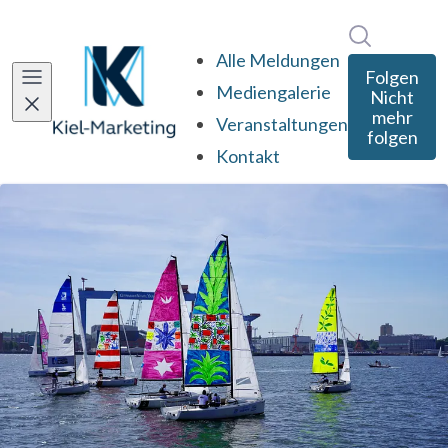
Im Newsro
Alle Meldungen
Folgen
Mediengalerie
Nicht
mehr
Veranstaltungen
folgen
Kontakt