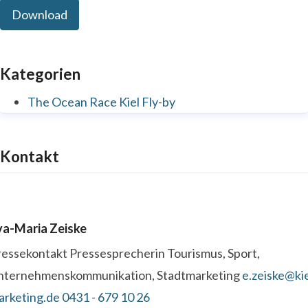
Download
Kategorien
The Ocean Race Kiel Fly-by
Kontakt
va-Maria Zeiske
ressekontakt
Pressesprecherin
Tourismus, Sport,
nternehmenskommunikation, Stadtmarketing
e.zeiske@kie
arketing.de
0431 - 679 10 26