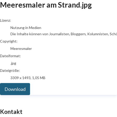
Meeresmaler am Strand.jpg
go to media item
Lizenz:
Nutzung in Medien
Die Inhalte können von Journalisten, Bloggern, Kolumnisten, Sch
Copyright:
Meeresmaler
Dateiformat:
.jpg
Dateigröße:
3309 x 1493, 1,05 MB
Download
Kontakt