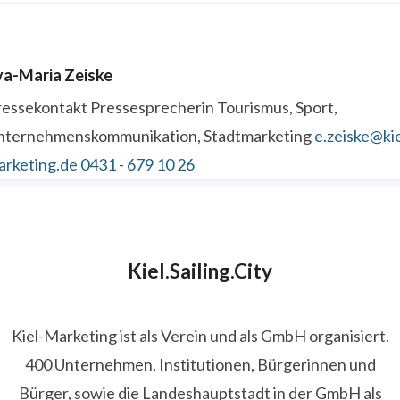
va-Maria Zeiske
ressekontakt
Pressesprecherin
Tourismus, Sport,
nternehmenskommunikation, Stadtmarketing
e.zeiske@kie
arketing.de
0431 - 679 10 26
Kiel.Sailing.City
Kiel-Marketing ist als Verein und als GmbH organisiert.
400 Unternehmen, Institutionen, Bürgerinnen und
Bürger, sowie die Landeshauptstadt in der GmbH als