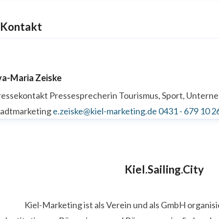
Kontakt
va-Maria Zeiske
ressekontakt
Pressesprecherin
Tourismus, Sport, Unter
tadtmarketing
e.zeiske@kiel-marketing.de
0431 - 679 10 2
Kiel.Sailing.City
Kiel-Marketing ist als Verein und als GmbH organis