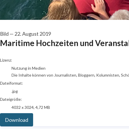
Bild
—
22. August 2019
Maritime Hochzeiten und Veransta
go to media item
Lizenz:
Nutzung in Medien
Die Inhalte können von Journalisten, Bloggern, Kolumnisten, Sch
Dateiformat:
.jpg
Dateigröße:
4032 x 3024, 4,72 MB
Download