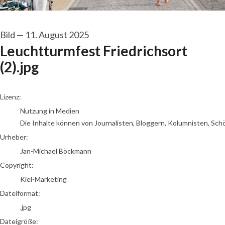
Bild
—
11. August 2025
Leuchtturmfest Friedrichsort
(2).jpg
Jan-Michael Böckmann
Lizenz:
Nutzung in Medien
Die Inhalte können von Journalisten, Bloggern, Kolumnisten, Sch
Urheber:
Jan-Michael Böckmann
Copyright:
Kiel-Marketing
Dateiformat:
.jpg
Dateigröße: