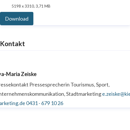
5198 x 3310, 3,71 MB
Download
Kontakt
va-Maria Zeiske
ressekontakt
Pressesprecherin
Tourismus, Sport,
nternehmenskommunikation, Stadtmarketing
e.zeiske@kie
arketing.de
0431 - 679 10 26