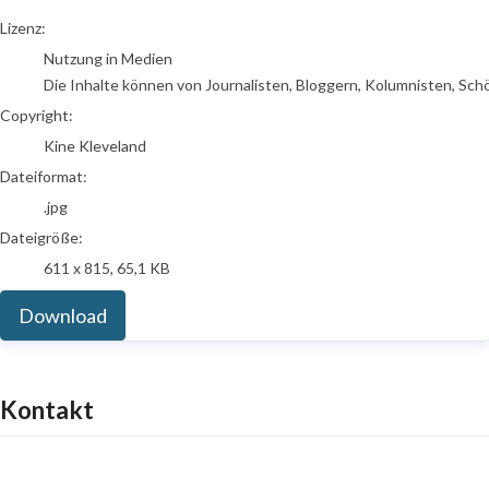
go to media item
Lizenz:
Nutzung in Medien
Die Inhalte können von Journalisten, Bloggern, Kolumnisten, Sch
Copyright:
Kine Kleveland
Dateiformat:
.jpg
Dateigröße:
611 x 815, 65,1 KB
Download
Kontakt