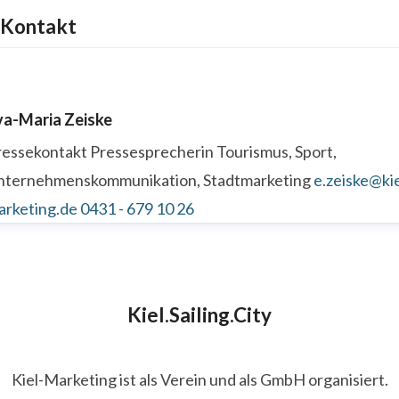
Kontakt
va-Maria Zeiske
ressekontakt
Pressesprecherin
Tourismus, Sport,
nternehmenskommunikation, Stadtmarketing
e.zeiske@kie
arketing.de
0431 - 679 10 26
Kiel.Sailing.City
Kiel-Marketing ist als Verein und als GmbH organisiert.