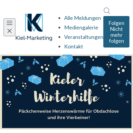
Im Newsro
Alle Meldungen
Folgen
Mediengalerie
Nicht
mehr
Veranstaltungen
folgen
Kontakt