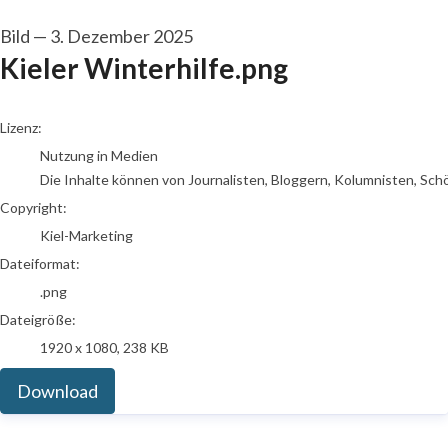
Bild
—
3. Dezember 2025
Kieler Winterhilfe.png
go to media item
Lizenz:
Nutzung in Medien
Die Inhalte können von Journalisten, Bloggern, Kolumnisten, Sch
Copyright:
Kiel-Marketing
Dateiformat:
.png
Dateigröße:
1920 x 1080, 238 KB
Download