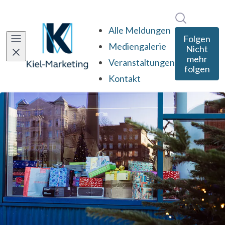
Im Newsro
Alle Meldungen
Folgen
Mediengalerie
Nicht
mehr
Veranstaltungen
folgen
Kontakt