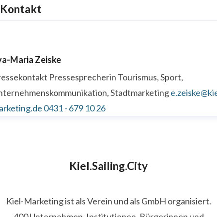
Kontakt
va-Maria Zeiske
ressekontakt
Pressesprecherin
Tourismus, Sport,
nternehmenskommunikation, Stadtmarketing
e.zeiske@kie
arketing.de
0431 - 679 10 26
Kiel.Sailing.City
Kiel-Marketing ist als Verein und als GmbH organisiert.
400 Unternehmen, Institutionen, Bürgerinnen und