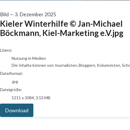
Bild
—
3. Dezember 2025
Kieler Winterhilfe © Jan-Michael
Böckmann, Kiel-Marketing e.V.jpg
go to media item
Lizenz:
Nutzung in Medien
Die Inhalte können von Journalisten, Bloggern, Kolumnisten, Sch
Dateiformat:
.jpg
Dateigröße:
5211 x 3084, 3,53 MB
Download