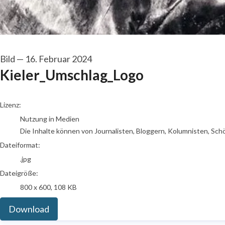
Bild
—
16. Februar 2024
Kieler_Umschlag_Logo
go to media item
Lizenz:
Nutzung in Medien
Die Inhalte können von Journalisten, Bloggern, Kolumnisten, Sch
Dateiformat:
.jpg
Dateigröße:
800 x 600, 108 KB
Download