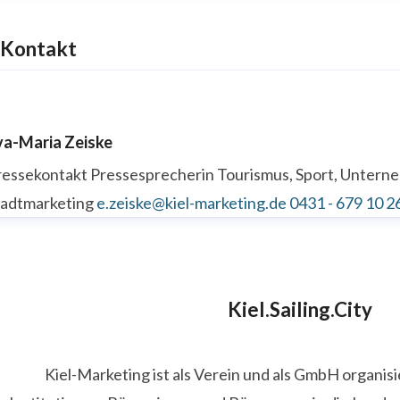
Kontakt
va-Maria Zeiske
ressekontakt
Pressesprecherin
Tourismus, Sport, Unter
tadtmarketing
e.zeiske@kiel-marketing.de
0431 - 679 10 2
Kiel.Sailing.City
Kiel-Marketing ist als Verein und als GmbH organis